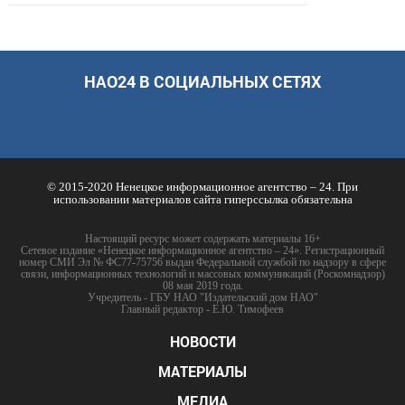
НАО24 В СОЦИАЛЬНЫХ СЕТЯХ
© 2015-2020 Ненецкое информационное агентство – 24. При
использовании материалов сайта гиперссылка обязательна
Настоящий ресурс может содержать материалы 16+
Сетевое издание «Ненецкое информационное агентство – 24». Регистрационный
номер СМИ Эл № ФС77-75756 выдан Федеральной службой по надзору в сфере
связи, информационных технологий и массовых коммуникаций (Роскомнадзор)
08 мая 2019 года.
Учредитель - ГБУ НАО "Издательский дом НАО"
Главный редактор - Е.Ю. Тимофеев
НОВОСТИ
МАТЕРИАЛЫ
МЕДИА