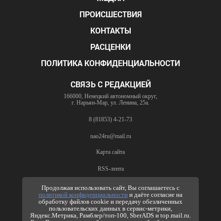
ПРОИСШЕСТВИЯ
КОНТАКТЫ
РАСЦЕНКИ
ПОЛИТИКА КОНФИДЕНЦИАЛЬНОСТИ
СВЯЗЬ С РЕДАКЦИЕЙ
166000, Ненецкий автономный округ,
г. Нарьян-Мар, ул. Ленина, 25а.
8 (81853) 4-21-73
nao24ru@mail.ru
Карта сайта
RSS-лента
ПО ВОПРОСАМ РЕКЛАМЫ
Продолжая использовать сайт, Вы соглашаетесь с
политикой конфиденциальности
и даёте согласие на
8 (81853) 4-63-61
обработку файлов cookie и передачу обезличенных
пользовательских данных в сервис-метрики,
nao24ru@mail.ru
Яндекс.Метрика, Рамблер/топ-100, SberADS и top.mail.ru.
info@nao24.ru