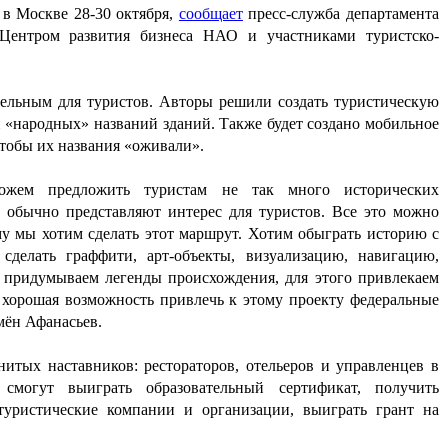
 в Москве 28-30 октября,
сообщает
пресс-служба департамента
Центром развития бизнеса НАО и участниками туристско-
тельным для туристов. Авторы решили создать туристическую
 «народных» названий зданий. Также будет создано мобильное
чтобы их названия «оживали».
ем предложить туристам не так много исторических
е обычно представляют интерес для туристов. Все это можно
му мы хотим сделать этот маршрут. Хотим обыграть историю с
делать граффити, арт-объекты, визуализацию, навигацию,
придумываем легенды происхождения, для этого привлекаем
– хорошая возможность привлечь к этому проекту федеральные
мён Афанасьев.
нитых наставников: рестораторов, отельеров и управленцев в
 смогут выиграть образовательный сертификат, получить
уристические компании и организации, выиграть грант на