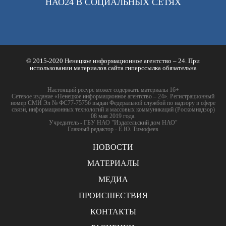
НАО24 В СОЦИАЛЬНЫХ СЕТЯХ
© 2015-2020 Ненецкое информационное агентство – 24. При
использовании материалов сайта гиперссылка обязательна
Настоящий ресурс может содержать материалы 16+
Сетевое издание «Ненецкое информационное агентство – 24». Регистрационный
номер СМИ Эл № ФС77-75756 выдан Федеральной службой по надзору в сфере
связи, информационных технологий и массовых коммуникаций (Роскомнадзор)
08 мая 2019 года.
Учредитель - ГБУ НАО "Издательский дом НАО"
Главный редактор - Е.Ю. Тимофеев
НОВОСТИ
МАТЕРИАЛЫ
МЕДИА
ПРОИСШЕСТВИЯ
КОНТАКТЫ