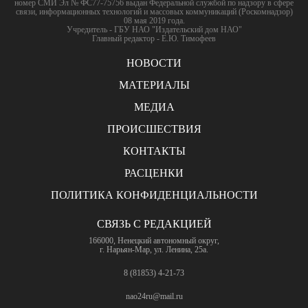
номер СМИ Эл № ФС77-75756 выдан Федеральной службой по надзору в сфере
связи, информационных технологий и массовых коммуникаций (Роскомнадзор)
08 мая 2019 года.
Учредитель - ГБУ НАО "Издательский дом НАО"
Главный редактор - Е.Ю. Тимофеев
НОВОСТИ
МАТЕРИАЛЫ
МЕДИА
ПРОИСШЕСТВИЯ
КОНТАКТЫ
РАСЦЕНКИ
ПОЛИТИКА КОНФИДЕНЦИАЛЬНОСТИ
СВЯЗЬ С РЕДАКЦИЕЙ
166000, Ненецкий автономный округ,
г. Нарьян-Мар, ул. Ленина, 25а.
8 (81853) 4-21-73
nao24ru@mail.ru