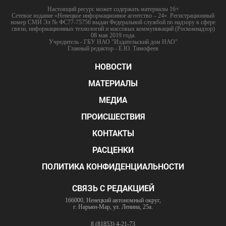
Настоящий ресурс может содержать материалы 16+
Сетевое издание «Ненецкое информационное агентство – 24». Регистрационный
номер СМИ Эл № ФС77-75756 выдан Федеральной службой по надзору в сфере
связи, информационных технологий и массовых коммуникаций (Роскомнадзор)
08 мая 2019 года.
Учредитель - ГБУ НАО "Издательский дом НАО"
Главный редактор - Е.Ю. Тимофеев
НОВОСТИ
МАТЕРИАЛЫ
МЕДИА
ПРОИСШЕСТВИЯ
КОНТАКТЫ
РАСЦЕНКИ
ПОЛИТИКА КОНФИДЕНЦИАЛЬНОСТИ
СВЯЗЬ С РЕДАКЦИЕЙ
166000, Ненецкий автономный округ,
г. Нарьян-Мар, ул. Ленина, 25а.
8 (81853) 4-21-73