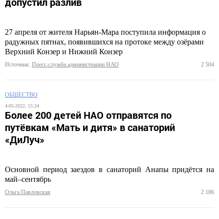
допустил разлив
27 апреля от жителя Нарьян-Мара поступила информация о
радужных пятнах, появившихся на протоке между озёрами
Верхний Конзер и Нижний Конзер
Источник:
Пресс-служба администрации НАО
2 504
ОБЩЕСТВО
4-05-2022, 15:24
Более 200 детей НАО отправятся по
путёвкам «Мать и дитя» в санаторий
«ДиЛуч»
Основной период заездов в санаторий Анапы придётся на
май–сентябрь
Ольга Павловская
2 186