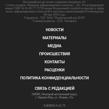
Настоящий ресурс может содержать материалы 16+
Сетевое издание «Ненецкое информационное агентство – 24». Регистрационный
номер СМИ Эл № ФС77-75756 выдан Федеральной службой по надзору в сфере
связи, информационных технологий и массовых коммуникаций (Роскомнадзор)
08 мая 2019 года.
Учредитель - ГБУ НАО "Издательский дом НАО"
Главный редактор - Е.Ю. Тимофеев
НОВОСТИ
МАТЕРИАЛЫ
МЕДИА
ПРОИСШЕСТВИЯ
КОНТАКТЫ
РАСЦЕНКИ
ПОЛИТИКА КОНФИДЕНЦИАЛЬНОСТИ
СВЯЗЬ С РЕДАКЦИЕЙ
166000, Ненецкий автономный округ,
г. Нарьян-Мар, ул. Ленина, 25а.
8 (81853) 4-21-73