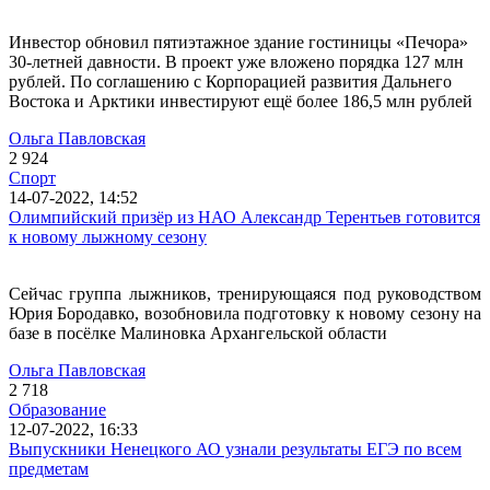
Инвестор обновил пятиэтажное здание гостиницы «Печора»
30-летней давности. В проект уже вложено порядка 127 млн
рублей. По соглашению с Корпорацией развития Дальнего
Востока и Арктики инвестируют ещё более 186,5 млн рублей
Ольга Павловская
2 924
Спорт
14-07-2022, 14:52
Олимпийский призёр из НАО Александр Терентьев готовится
к новому лыжному сезону
Сейчас группа лыжников, тренирующаяся под руководством
Юрия Бородавко, возобновила подготовку к новому сезону на
базе в посёлке Малиновка Архангельской области
Ольга Павловская
2 718
Образование
12-07-2022, 16:33
Выпускники Ненецкого АО узнали результаты ЕГЭ по всем
предметам