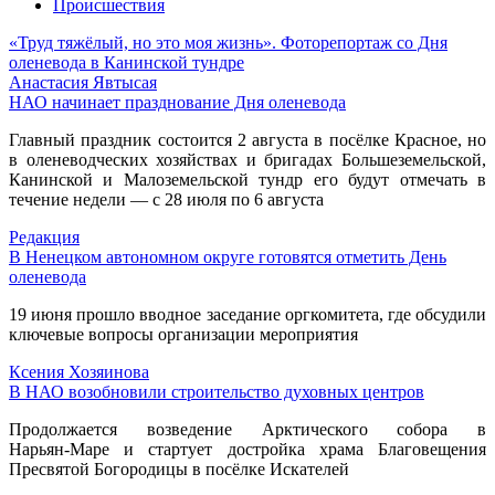
Происшествия
«Труд тяжёлый, но это моя жизнь». Фоторепортаж со Дня
оленевода в Канинской тундре
Анастасия Явтысая
НАО начинает празднование Дня оленевода
Главный праздник состоится 2 августа в посёлке Красное, но
в оленеводческих хозяйствах и бригадах Большеземельской,
Канинской и Малоземельской тундр его будут отмечать в
течение недели — с 28 июля по 6 августа
Редакция
В Ненецком автономном округе готовятся отметить День
оленевода
19 июня прошло вводное заседание оргкомитета, где обсудили
ключевые вопросы организации мероприятия
Ксения Хозяинова
В НАО возобновили строительство духовных центров
Продолжается возведение Арктического собора в
Нарьян‑Маре и стартует достройка храма Благовещения
Пресвятой Богородицы в посёлке Искателей