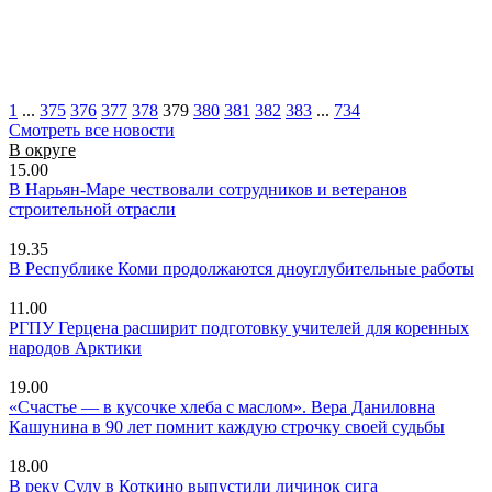
1
...
375
376
377
378
379
380
381
382
383
...
734
Смотреть все новости
В округе
15.00
В Нарьян-Маре чествовали сотрудников и ветеранов
строительной отрасли
19.35
В Республике Коми продолжаются дноуглубительные работы
11.00
РГПУ Герцена расширит подготовку учителей для коренных
народов Арктики
19.00
«Счастье — в кусочке хлеба с маслом». Вера Даниловна
Кашунина в 90 лет помнит каждую строчку своей судьбы
18.00
В реку Сулу в Коткино выпустили личинок сига