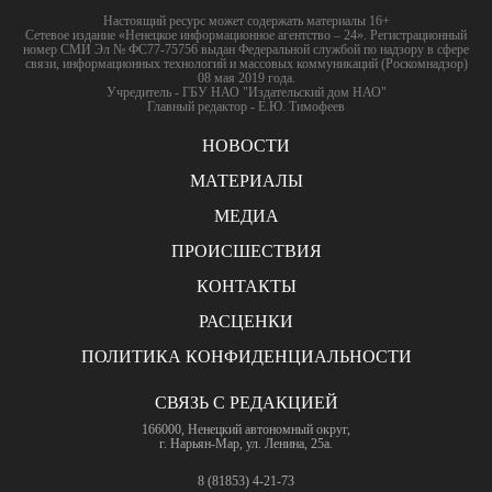
Настоящий ресурс может содержать материалы 16+
Сетевое издание «Ненецкое информационное агентство – 24». Регистрационный
номер СМИ Эл № ФС77-75756 выдан Федеральной службой по надзору в сфере
связи, информационных технологий и массовых коммуникаций (Роскомнадзор)
08 мая 2019 года.
Учредитель - ГБУ НАО "Издательский дом НАО"
Главный редактор - Е.Ю. Тимофеев
НОВОСТИ
МАТЕРИАЛЫ
МЕДИА
ПРОИСШЕСТВИЯ
КОНТАКТЫ
РАСЦЕНКИ
ПОЛИТИКА КОНФИДЕНЦИАЛЬНОСТИ
СВЯЗЬ С РЕДАКЦИЕЙ
166000, Ненецкий автономный округ,
г. Нарьян-Мар, ул. Ленина, 25а.
8 (81853) 4-21-73