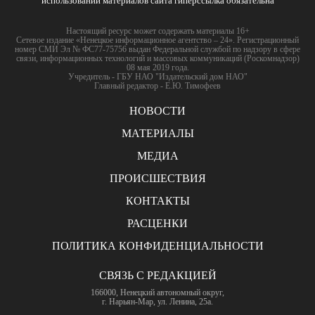
использовании материалов сайта гиперссылка обязательна
Настоящий ресурс может содержать материалы 16+
Сетевое издание «Ненецкое информационное агентство – 24». Регистрационный
номер СМИ Эл № ФС77-75756 выдан Федеральной службой по надзору в сфере
связи, информационных технологий и массовых коммуникаций (Роскомнадзор)
08 мая 2019 года.
Учредитель - ГБУ НАО "Издательский дом НАО"
Главный редактор - Е.Ю. Тимофеев
НОВОСТИ
МАТЕРИАЛЫ
МЕДИА
ПРОИСШЕСТВИЯ
КОНТАКТЫ
РАСЦЕНКИ
ПОЛИТИКА КОНФИДЕНЦИАЛЬНОСТИ
СВЯЗЬ С РЕДАКЦИЕЙ
166000, Ненецкий автономный округ,
г. Нарьян-Мар, ул. Ленина, 25а.