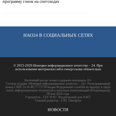
программу гонок на снегоходах
НАО24 В СОЦИАЛЬНЫХ СЕТЯХ
© 2015-2020 Ненецкое информационное агентство – 24. При
использовании материалов сайта гиперссылка обязательна
Настоящий ресурс может содержать материалы 16+
Сетевое издание «Ненецкое информационное агентство – 24». Регистрационный
номер СМИ Эл № ФС77-75756 выдан Федеральной службой по надзору в сфере
связи, информационных технологий и массовых коммуникаций (Роскомнадзор)
08 мая 2019 года.
Учредитель - ГБУ НАО "Издательский дом НАО"
Главный редактор - Е.Ю. Тимофеев
НОВОСТИ