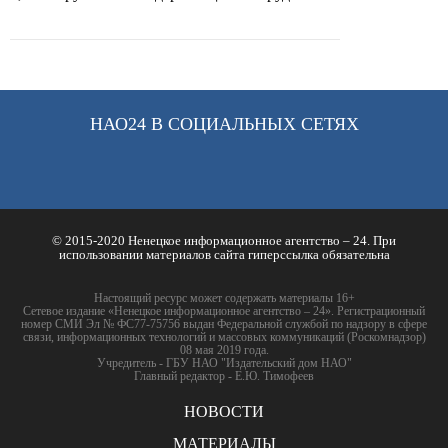
НАО24 В СОЦИАЛЬНЫХ СЕТЯХ
© 2015-2020 Ненецкое информационное агентство – 24. При
использовании материалов сайта гиперссылка обязательна
Настоящий ресурс может содержать материалы 16+
Сетевое издание «Ненецкое информационное агентство – 24». Регистрационный
номер СМИ Эл № ФС77-75756 выдан Федеральной службой по надзору в сфере
связи, информационных технологий и массовых коммуникаций (Роскомнадзор)
08 мая 2019 года.
Учредитель - ГБУ НАО "Издательский дом НАО"
Главный редактор - Е.Ю. Тимофеев
НОВОСТИ
МАТЕРИАЛЫ