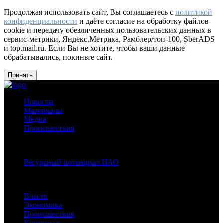
Продолжая использовать сайт, Вы соглашаетесь с
политикой
конфиденциальности
и даёте согласие на обработку файлов
cookie и передачу обезличенных пользовательских данных в
сервис-метрики, Яндекс.Метрика, Рамблер/топ-100, SberADS
и top.mail.ru. Если Вы не хотите, чтобы ваши данные
обрабатывались, покиньте сайт.
Принять
Новости
Материалы
Медиа
Происшествия
Спецпроекты:
Ресурсный потенциал НАО
Рубрики
Власть
Экономика
Происшествия
Криминал