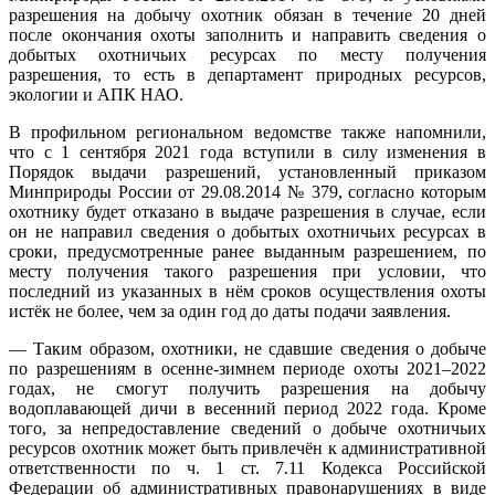
разрешения на добычу охотник обязан в течение 20 дней
после окончания охоты заполнить и направить сведения о
добытых охотничьих ресурсах по месту получения
разрешения, то есть в департамент природных ресурсов,
экологии и АПК НАО.
В профильном региональном ведомстве также напомнили,
что с 1 сентября 2021 года вступили в силу изменения в
Порядок выдачи разрешений, установленный приказом
Минприроды России от 29.08.2014 № 379, согласно которым
охотнику будет отказано в выдаче разрешения в случае, если
он не направил сведения о добытых охотничьих ресурсах в
сроки, предусмотренные ранее выданным разрешением, по
месту получения такого разрешения при условии, что
последний из указанных в нём сроков осуществления охоты
истёк не более, чем за один год до даты подачи заявления.
— Таким образом, охотники, не сдавшие сведения о добыче
по разрешениям в осенне-зимнем периоде охоты 2021–2022
годах, не смогут получить разрешения на добычу
водоплавающей дичи в весенний период 2022 года. Кроме
того, за непредоставление сведений о добыче охотничьих
ресурсов охотник может быть привлечён к административной
ответственности по ч. 1 ст. 7.11 Кодекса Российской
Федерации об административных правонарушениях в виде