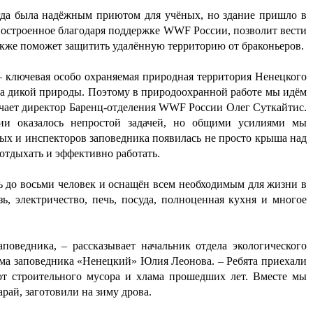
егда была надёжным приютом для учёных, но здание пришло в
 построенное благодаря поддержке WWF России, позволит вести
акже поможет защитить удалённую территорию от браконьеров.
 – ключевая особо охраняемая природная территория Ненецкого
а дикой природы. Поэтому в природоохранной работе мы идём
мечает директор Баренц-отделения WWF России Олег Суткайтис.
рии оказалось непростой задачей, но общими усилиями мы
ных и инспекторов заповедника появилась не просто крыша над
отдыхать и эффективно работать.
ь до восьми человек и оснащён всем необходимым для жизни в
зь, электричество, печь, посуда, полноценная кухня и многое
оведника, – рассказывает начальник отдела экологического
ма заповедника «Ненецкий» Юлия Леонова. – Ребята приехали
от строительного мусора и хлама прошедших лет. Вместе мы
рай, заготовили на зиму дрова.