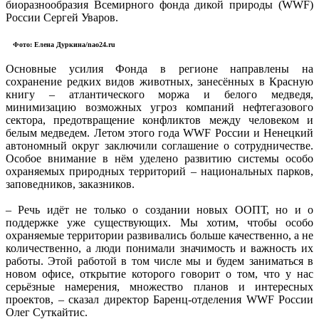
биоразнообразия Всемирного фонда дикой природы (WWF)
России Сергей Уваров.
Фото: Елена Дуркина/nao24.ru
Основные усилия Фонда в регионе направлены на
сохранение редких видов животных, занесённых в Красную
книгу – атлантического моржа и белого медведя,
минимизацию возможных угроз компаний нефтегазового
сектора, предотвращение конфликтов между человеком и
белым медведем. Летом этого года WWF России и Ненецкий
автономный округ заключили соглашение о сотрудничестве.
Особое внимание в нём уделено развитию системы особо
охраняемых природных территорий – национальных парков,
заповедников, заказников.
– Речь идёт не только о создании новых ООПТ, но и о
поддержке уже существующих. Мы хотим, чтобы особо
охраняемые территории развивались больше качественно, а не
количественно, а люди понимали значимость и важность их
работы. Этой работой в том числе мы и будем заниматься в
новом офисе, открытие которого говорит о том, что у нас
серьёзные намерения, множество планов и интересных
проектов, – сказал директор Баренц-отделения WWF России
Олег Суткайтис.