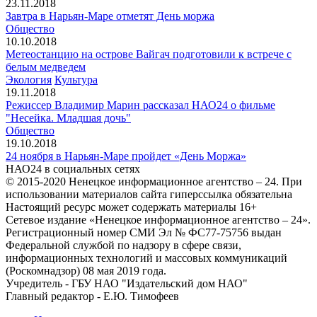
23.11.2018
Завтра в Нарьян-Маре отметят День моржа
Общество
10.10.2018
Метеостанцию на острове Вайгач подготовили к встрече с
белым медведем
Экология
Культура
19.11.2018
Режиссер Владимир Марин рассказал НАО24 о фильме
"Несейка. Младшая дочь"
Общество
19.10.2018
24 ноября в Нарьян-Маре пройдет «День Моржа»
НАО24 в социальных сетях
© 2015-2020 Ненецкое информационное агентство – 24. При
использовании материалов сайта гиперссылка обязательна
Настоящий ресурс может содержать материалы 16+
Сетевое издание «Ненецкое информационное агентство – 24».
Регистрационный номер СМИ Эл № ФС77-75756 выдан
Федеральной службой по надзору в сфере связи,
информационных технологий и массовых коммуникаций
(Роскомнадзор) 08 мая 2019 года.
Учредитель - ГБУ НАО "Издательский дом НАО"
Главный редактор - Е.Ю. Тимофеев