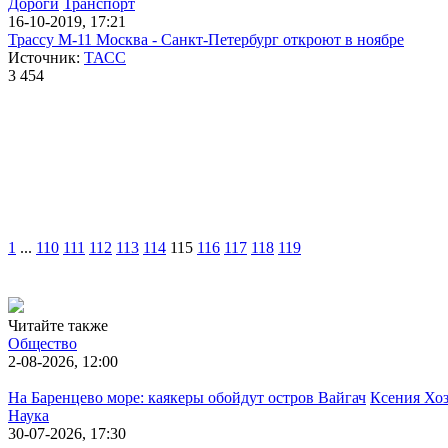
Дороги
Транспорт
16-10-2019, 17:21
Трассу М-11 Москва - Санкт-Петербург откроют в ноябре
Источник:
ТАСС
3 454
1
...
110
111
112
113
114
115
116
117
118
119
Читайте также
Общество
2-08-2026, 12:00
На Баренцево море: каякеры обойдут остров Вайгач
Ксения Хо
Наука
30-07-2026, 17:30