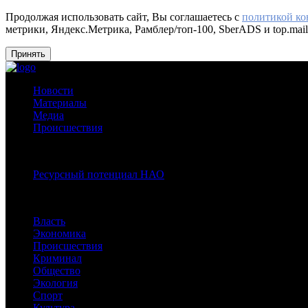
Продолжая использовать сайт, Вы соглашаетесь с
политикой к
метрики, Яндекс.Метрика, Рамблер/топ-100, SberADS и top.mail
Принять
Новости
Материалы
Медиа
Происшествия
Спецпроекты:
Ресурсный потенциал НАО
Рубрики
Власть
Экономика
Происшествия
Криминал
Общество
Экология
Спорт
Культура