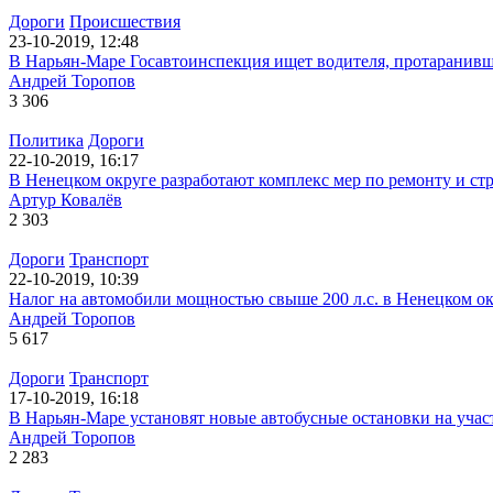
Дороги
Происшествия
23-10-2019, 12:48
В Нарьян-Маре Госавтоинспекция ищет водителя, протаранивш
Андрей Торопов
3 306
Политика
Дороги
22-10-2019, 16:17
В Ненецком округе разработают комплекс мер по ремонту и стр
Артур Ковалёв
2 303
Дороги
Транспорт
22-10-2019, 10:39
Налог на автомобили мощностью свыше 200 л.с. в Ненецком ок
Андрей Торопов
5 617
Дороги
Транспорт
17-10-2019, 16:18
В Нарьян-Маре установят новые автобусные остановки на учас
Андрей Торопов
2 283