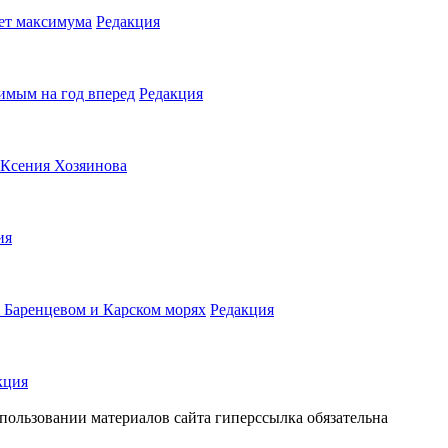
ет максимума
Редакция
имым на год вперед
Редакция
Ксения Хозяинова
ия
 Баренцевом и Карском морях
Редакция
кция
пользовании материалов сайта гиперссылка обязательна