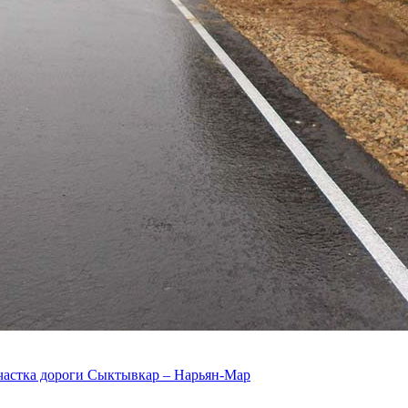
участка дороги Сыктывкар – Нарьян-Мар