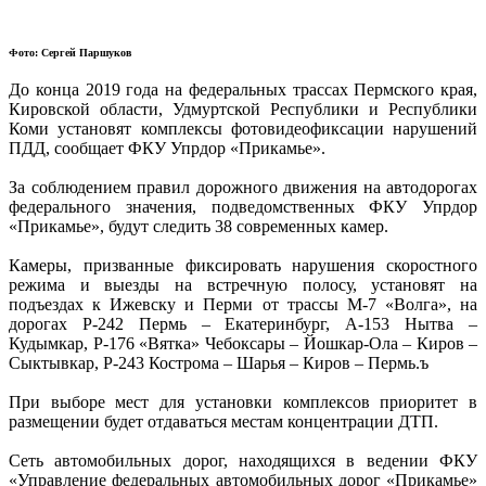
Фото: Сергей Паршуков
До конца 2019 года на федеральных трассах Пермского края,
Кировской области, Удмуртской Республики и Республики
Коми установят комплексы фотовидеофиксации нарушений
ПДД, сообщает ФКУ Упрдор «Прикамье».
За соблюдением правил дорожного движения на автодорогах
федерального значения, подведомственных ФКУ Упрдор
«Прикамье», будут следить 38 современных камер.
Камеры, призванные фиксировать нарушения скоростного
режима и выезды на встречную полосу, установят на
подъездах к Ижевску и Перми от трассы М-7 «Волга», на
дорогах Р-242 Пермь – Екатеринбург, А-153 Нытва –
Кудымкар, Р-176 «Вятка» Чебоксары – Йошкар-Ола – Киров –
Сыктывкар, Р-243 Кострома – Шарья – Киров – Пермь.ъ
При выборе мест для установки комплексов приоритет в
размещении будет отдаваться местам концентрации ДТП.
Сеть автомобильных дорог, находящихся в ведении ФКУ
«Управление федеральных автомобильных дорог «Прикамье»