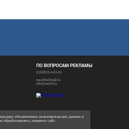
ПО ВОПРОСАМ РЕКЛАМЫ
8 (81853) 4-63-61
nao24ru@mail.ru
info@nao24.ru
 передачу обезличенных пользовательских данных в
ые обрабатывались, покиньте сайт.