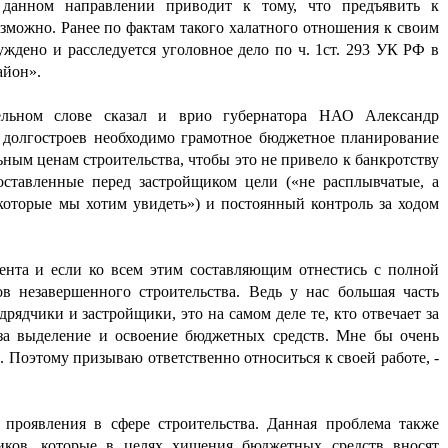
а данном направлении приводит к тому, что предъявить к
зможно. Ранее по фактам такого халатного отношения к своим
ждено и расследуется уголовное дело по ч. 1ст. 293 УК РФ в
айон».
тельном слове сказал и врио губернатора НАО Александр
 долгостроев необходимо грамотное бюджетное планирование
ным ценам строительства, чтобы это не привело к банкротству
поставленные перед застройщиком цели («не расплывчатые, а
которые мы хотим увидеть») и постоянный контроль за ходом
мента и если ко всем этим составляющим отнестись с полной
ов незавершенного строительства. Ведь у нас большая часть
дрядчики и застройщики, это на самом деле те, кто отвечает за
за выделение и освоение бюджетных средств. Мне бы очень
. Поэтому призываю ответственно относиться к своей работе, -
проявления в сфере строительства. Данная проблема также
чиков, которые в целях хищения бюджетных средств вносят