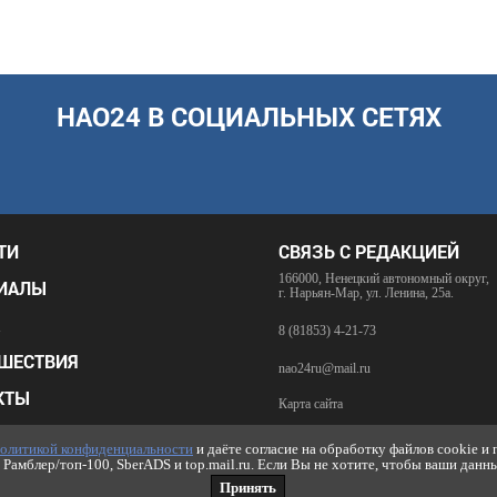
НАО24 В СОЦИАЛЬНЫХ СЕТЯХ
ТИ
СВЯЗЬ С РЕДАКЦИЕЙ
166000, Ненецкий автономный округ,
ИАЛЫ
г. Нарьян-Мар, ул. Ленина, 25а.
8 (81853) 4-21-73
ШЕСТВИЯ
nao24ru@mail.ru
КТЫ
Карта сайта
НКИ
RSS-лента
олитикой конфиденциальности
и даёте согласие на обработку файлов cookie и
Рамблер/топ-100, SberADS и top.mail.ru. Если Вы не хотите, чтобы ваши данн
ИКА КОНФИДЕНЦИАЛЬНОСТИ
Принять