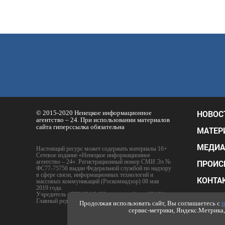
НОВОС
© 2015-2020 Ненецкое информационное
агентство – 24. При использовании материалов
сайта гиперссылка обязательна
МАТЕР
МЕДИА
Настоящий ресурс может содержать материалы 16+
Сетевое издание «Ненецкое информационное
агентство – 24». Регистрационный номер СМИ Эл №
ПРОИС
ФС77-75756 выдан Федеральной службой по надзору
в сфере связи, информационных технологий и
КОНТА
массовых коммуникаций (Роскомнадзор) 08 мая
2019 года.
Учредитель - ГБУ НАО "Издательский дом НАО"
РАСЦЕ
Главный редактор - Е.Ю. Тимофеев
Продолжая использовать сайт, Вы соглашаетесь с
п
сервис-метрики, Яндекс.Метрика, 
ПОЛИТ