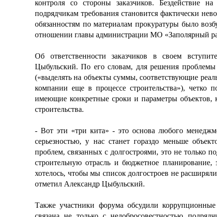
контроля со стороны заказчиков. Бездействие н
подрядчикам требования становится фактически нево
обязанностям по материалам прокуратуры было возбу
отношении главы администрации МО «Заполярный р
Об ответственности заказчиков в своем вступи
Цыбульский. По его словам, для решения проблемы
(«выделять на объекты суммы, соответствующие реаль
компании еще в процессе строительства»), четко 
имеющие конкретные сроки и параметры объектов, 
строительства.
- Вот эти «три кита» - это основа любого менедж
серьезностью, у нас станет гораздо меньше объект
проблем, связанных с долгостроями, это не только по
строительную отрасль и бюджетное планирование, 
хотелось, чтобы мы список долгостроев не расширяли
отметил Александр Цыбульский.
Также участники форума обсудили коррупционные 
связана не только с недобросовестностью подряд