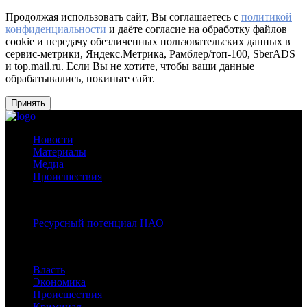
Продолжая использовать сайт, Вы соглашаетесь с
политикой
конфиденциальности
и даёте согласие на обработку файлов
cookie и передачу обезличенных пользовательских данных в
сервис-метрики, Яндекс.Метрика, Рамблер/топ-100, SberADS
и top.mail.ru. Если Вы не хотите, чтобы ваши данные
обрабатывались, покиньте сайт.
Принять
Новости
Материалы
Медиа
Происшествия
Спецпроекты:
Ресурсный потенциал НАО
Рубрики
Власть
Экономика
Происшествия
Криминал