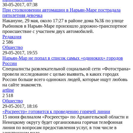
30-05-2017, 07:38
При столкновении автомашин в Нарьян-Маре пострадала
пятилетняя девочка
Накануне, 29 мая, около 17:27 в районе дома №3Б по улице
Рыбников в Нарьян-Маре произошло дорожно-транспортное
происшествие с участием двух автомобилей.
Редакция
2 586
Общество
29-05-2017, 19:55
Нарьян-Мар не попал в список самых «одиноких» городов
России
Специалисты развлекательной социальной сети «Фотострана»
провели исследование с целью выявить, в каких городах
России больше всего одиноких людей, которые ищут любовь
на сайте знакомств.
artline
2 518
Общество
29-05-2017, 18:16
«Росреестр» готовится к проведению горячей линии
15 июня филиалом «Росреестра» по Архангельской области и
Ненецкому округу будет организована горячая телефонная
линия по вопросам предоставления услуг, в том числе в
электронном виде.