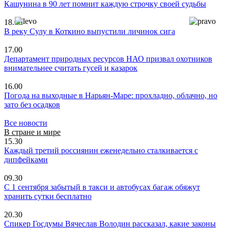
Кашунина в 90 лет помнит каждую строчку своей судьбы
18.00
В реку Сулу в Коткино выпустили личинок сига
17.00
Департамент природных ресурсов НАО призвал охотников
внимательнее считать гусей и казарок
16.00
Погода на выходные в Нарьян-Маре: прохладно, облачно, но
зато без осадков
Все новости
В стране и мире
15.30
Каждый третий россиянин еженедельно сталкивается с
дипфейками
09.30
С 1 сентября забытый в такси и автобусах багаж обяжут
хранить сутки бесплатно
20.30
Спикер Госдумы Вячеслав Володин рассказал, какие законы