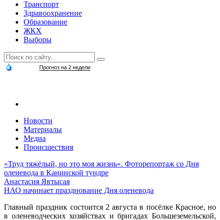
Транспорт
Здравоохранение
Образование
ЖКХ
Выборы
Прогноз на 2 недели
Новости
Материалы
Медиа
Происшествия
«Труд тяжёлый, но это моя жизнь». Фоторепортаж со Дня
оленевода в Канинской тундре
Анастасия Явтысая
НАО начинает празднование Дня оленевода
Главный праздник состоится 2 августа в посёлке Красное, но
в оленеводческих хозяйствах и бригадах Большеземельской,