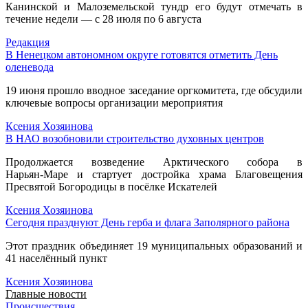
Канинской и Малоземельской тундр его будут отмечать в
течение недели — с 28 июля по 6 августа
Редакция
В Ненецком автономном округе готовятся отметить День
оленевода
19 июня прошло вводное заседание оргкомитета, где обсудили
ключевые вопросы организации мероприятия
Ксения Хозяинова
В НАО возобновили строительство духовных центров
Продолжается возведение Арктического собора в
Нарьян‑Маре и стартует достройка храма Благовещения
Пресвятой Богородицы в посёлке Искателей
Ксения Хозяинова
Сегодня празднуют День герба и флага Заполярного района
Этот праздник объединяет 19 муниципальных образований и
41 населённый пункт
Ксения Хозяинова
Главные новости
Происшествия