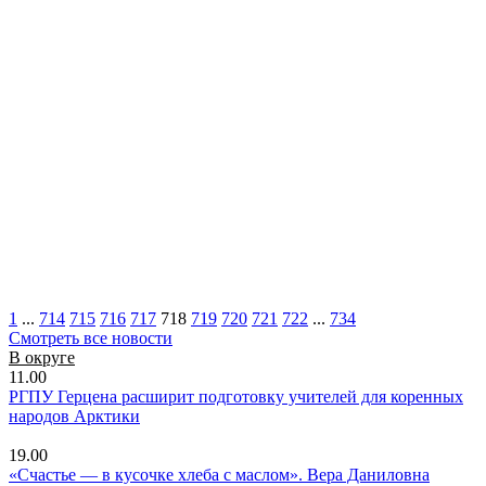
1
...
714
715
716
717
718
719
720
721
722
...
734
Смотреть все новости
В округе
11.00
РГПУ Герцена расширит подготовку учителей для коренных
народов Арктики
19.00
«Счастье — в кусочке хлеба с маслом». Вера Даниловна