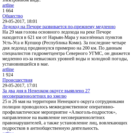
artline
1 664
Общество
29-05-2017, 18:01
Ледоход на Печоре развивается по-прежнему медленно
На 29 мая голова основного ледохода на реке Печоре
находится в 621 км от Нарьян-Мара у населённых пунктов
Усть-Уса и Купшор (Республика Коми). За последние четыре
дня ледоход продвинулся примерно на 200 км. По данным
специалистов гидрометцентра Северного УГМС, он движется
медленно из-за невысоких уровней воды и холодной погоды,
установившейся в мае.
artline
1 924
Происшествия
29-05-2017, 17:01
За два дня в Ненецком округе выявлено 27
несовершеннолетних во хмелю
25 и 26 мая на территории Ненецкого округа сотрудниками
полиции проводилось межведомственное оперативно-
профилактическое мероприятие «Алкоголь-подросток»,
направленное на выявление несовершеннолетних
правонарушителей, а также установление лиц, вовлекающих
подростков в антиобщественную деятельность.