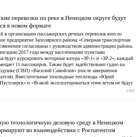
кие перевозки по реке в Ненецком округе будут
ся в новом формате
ий в организацию пассажирских речных перевозок внесло
ое предприятие Заполярного района «Северная транспортная
Изменения согласованы с руководством администрации района.
вигацию 2017 года между населёнными пунктами
 будут курсировать моторные катера «ЗР-1» и «ЗР-2», каждый
мещает 11 пассажиров. Также будет задействовано судно на
одушке (СВП) «Василий Самойлов» (после завершения
гателя). Вместительные тихоходные теплоходы «Юрий
Пустозерск» и «Ясавэй эксплуатироваться этим летом не будут.
2 683
ую технологичную деловую среду в Ненецком
ормируют во взаимодействии с Роспатентом