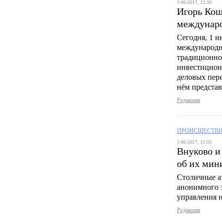
1-06-2017, 12:26
Игорь Кош
междунар
Сегодня, 1 и
международн
традиционно
инвестицион
деловых пер
нём представ
Редакция
ПРОИСШЕСТВ
1-06-2017, 12:05
Внуково и
об их мин
Столичные а
анонимного 
управления 
Редакция