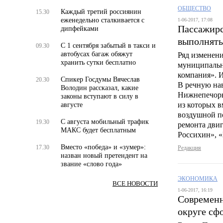
ОБЩЕСТВО
Каждый третий россиянин
15.30
еженедельно сталкивается с
1-06-2017, 17:08
Пассажирс
дипфейками
выполнять
С 1 сентября забытый в такси и
09.30
автобусах багаж обяжут
Ряд изменен
хранить сутки бесплатно
муниципальн
компания». 
Спикер Госдумы Вячеслав
20.30
В речную на
Володин рассказал, какие
Нижнепечорья
законы вступают в силу в
из которых в
августе
воздушной п
С августа мобильный трафик
19.30
ремонта дви
МАКС будет бесплатным
Россихин», «
Вместо «победа» и «зумер»:
17.30
Редакция
назван новый претендент на
звание «слово года»
ЭКОНОМИКА
ВСЕ НОВОСТИ
1-06-2017, 16:19
Современн
округе сф