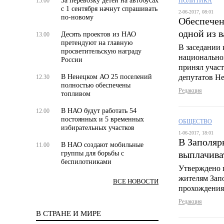
За перевозку детей на автобусах
15.00
ПОЛИТИКА
с 1 сентября начнут спрашивать
2-06-2017, 08:01
по-новому
Обеспечен
одной из 
Десять проектов из НАО
13.00
претендуют на главную
В заседании
просветительскую награду
национальной
России
принял участ
В Ненецком АО 25 поселений
депутатов Не
12.30
полностью обеспечены
Редакция
топливом
В НАО будут работать 54
12.00
постоянных и 5 временных
ОБЩЕСТВО
избирательных участков
1-06-2017, 18:01
В Заполяр
В НАО создают мобильные
11.00
выплачива
группы для борьбы с
беспилотниками
Утверждено 
жителям Запо
ВСЕ НОВОСТИ
прохождения
Редакция
В СТРАНЕ И МИРЕ