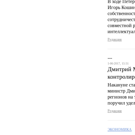
В ходе Пете
Игорь Кошин
собственност
сотрудничес
совместной р
интеллектуал
Редакция
---
1-06-2017, 15:51
Дмитрий М
контролир
Накануне ста
министр Дми
регионов на 
поручил удел
Редакция
ЭКОНОМИКА