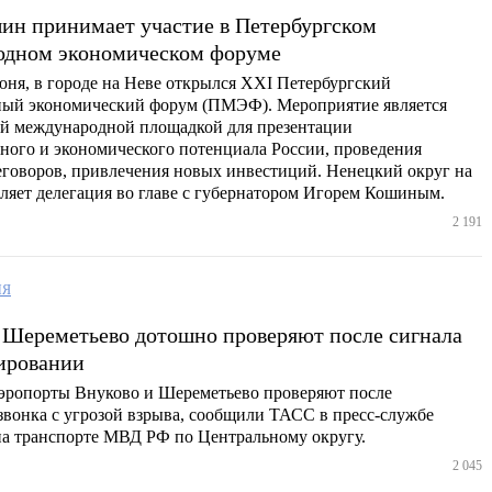
ин принимает участие в Петербургском
одном экономическом форуме
юня, в городе на Неве открылся XXI Петербургский
ый экономический форум (ПМЭФ). Мероприятие является
й международной площадкой для презентации
ного и экономического потенциала России, проведения
еговоров, привлечения новых инвестиций. Ненецкий округ на
ляет делегация во главе с губернатором Игорем Кошиным.
2 191
ИЯ
 Шереметьево дотошно проверяют после сигнала
ировании
эропорты Внуково и Шереметьево проверяют после
звонка с угрозой взрыва, сообщили ТАСС в пресс-службе
на транспорте МВД РФ по Центральному округу.
2 045