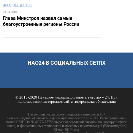
ЖКХ
ОБЩЕСТВО
23.04.2018
Глава Минстроя назвал самые
благоустроенные регионы России‍
НАО24 В СОЦИАЛЬНЫХ СЕТЯХ
© 2015-2020 Ненецкое информационное агентство – 24. При
использовании материалов сайта гиперссылка обязательна
Настоящий ресурс может содержать материалы 16+
Сетевое издание «Ненецкое информационное агентство – 24». Регистрационный
номер СМИ Эл № ФС77-75756 выдан Федеральной службой по надзору в сфере
связи, информационных технологий и массовых коммуникаций (Роскомнадзор)
08 мая 2019 года.