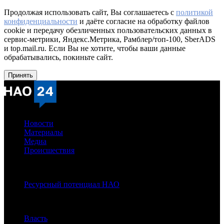
Продолжая использовать сайт, Вы соглашаетесь с
политикой
конфиденциальности
и даёте согласие на обработку файлов
cookie и передачу обезличенных пользовательских данных в
сервис-метрики, Яндекс.Метрика, Рамблер/топ-100, SberADS
и top.mail.ru. Если Вы не хотите, чтобы ваши данные
обрабатывались, покиньте сайт.
Принять
Новости
Материалы
Медиа
Происшествия
Спецпроекты:
Ресурсный потенциал НАО
Рубрики
Власть