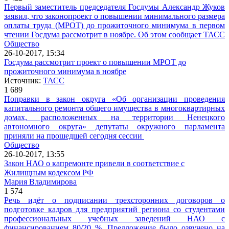
Первый заместитель председателя Госдумы Александр Жуков
заявил, что законопроект о повышении минимального размера
оплаты труда (МРОТ) до прожиточного минимума в первом
чтении Госдума рассмотрит в ноябре. Об этом сообщает ТАСС
Общество
26-10-2017, 15:34
Госдума рассмотрит проект о повышении МРОТ до
прожиточного минимума в ноябре
Источник:
ТАСС
1 689
Поправки в закон округа «Об организации проведения
капитального ремонта общего имущества в многоквартирных
домах, расположенных на территории Ненецкого
автономного округа» депутаты окружного парламента
приняли на прошедшей сегодня сессии
Общество
26-10-2017, 13:55
Закон НАО о капремонте привели в соответствие с
Жилищным кодексом РФ
Мария Владимирова
1 574
Речь идёт о подписании трехсторонних договоров о
подготовке кадров для предприятий региона со студентами
профессиональных учебных заведений НАО с
финансированием 80/20 %. Предложение было озвучено на