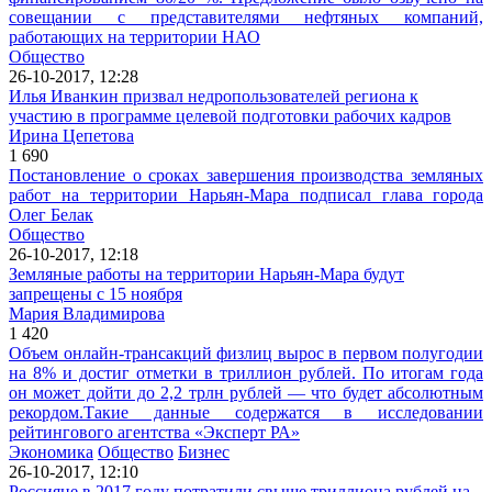
совещании с представителями нефтяных компаний,
работающих на территории НАО
Общество
26-10-2017, 12:28
Илья Иванкин призвал недропользователей региона к
участию в программе целевой подготовки рабочих кадров
Ирина Цепетова
1 690
Постановление о сроках завершения производства земляных
работ на территории Нарьян-Мара подписал г
лава города
Олег Белак
Общество
26-10-2017, 12:18
Земляные работы на территории Нарьян-Мара будут
запрещены с 15 ноября
Мария Владимирова
1 420
Объем онлайн-трансакций физлиц вырос в первом полугодии
на 8% и достиг отметки в триллион рублей. По итогам года
он может дойти до 2,2 трлн рублей — что будет абсолютным
рекордом.Такие данные содержатся в исследовании
рейтингового агентства «Эксперт РА»
Экономика
Общество
Бизнес
26-10-2017, 12:10
Россияне в 2017 году потратили свыше триллиона рублей на