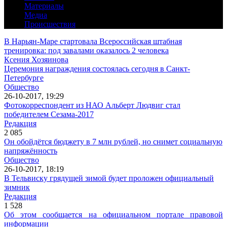
Материалы
Медиа
Происшествия
В Нарьян-Маре стартовала Всероссийская штабная
тренировка: под завалами оказалось 2 человека
Ксения Хозяинова
Церемония награждения состоялась сегодня в Санкт-
Петербурге
Общество
26-10-2017, 19:29
Фотокорреспондент из НАО Альберт Людвиг стал
победителем Сезама-2017
Редакция
2 085
Он обойдётся бюджету в 7 млн рублей, но снимет социальную
напряжённость
Общество
26-10-2017, 18:19
В Тельвиску грядущей зимой будет проложен официальный
зимник
Редакция
1 528
Об этом сообщается на официальном портале правовой
информации