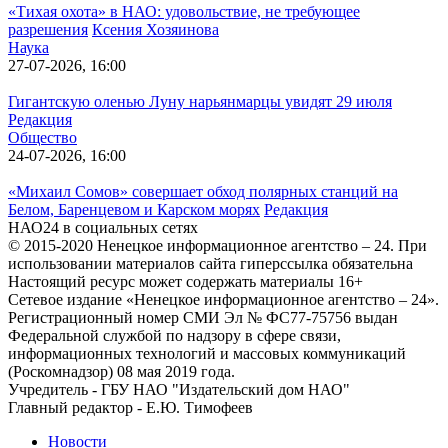
«Тихая охота» в НАО: удовольствие, не требующее
разрешения
Ксения Хозяинова
Наука
27-07-2026, 16:00
Гигантскую оленью Луну нарьянмарцы увидят 29 июля
Редакция
Общество
24-07-2026, 16:00
«Михаил Сомов» совершает обход полярных станций на
Белом, Баренцевом и Карском морях
Редакция
НАО24 в социальных сетях
© 2015-2020 Ненецкое информационное агентство – 24. При
использовании материалов сайта гиперссылка обязательна
Настоящий ресурс может содержать материалы 16+
Сетевое издание «Ненецкое информационное агентство – 24».
Регистрационный номер СМИ Эл № ФС77-75756 выдан
Федеральной службой по надзору в сфере связи,
информационных технологий и массовых коммуникаций
(Роскомнадзор) 08 мая 2019 года.
Учредитель - ГБУ НАО "Издательский дом НАО"
Главный редактор - Е.Ю. Тимофеев
Новости