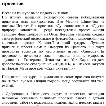
проектов
Всего на конкурс было подано 12 заявок
По итогам заседания экспертного совета победителями
признаны пять конкурсантов. Это Марина Шивелёва из
посёлка Искателей с проектом «Душевное лото» и «Друзья
природы Заполярья». Среди победителей проект «Люди
тундры» Яны Самковой из Омы. Девушка намерена создать
этнографический видеофильм и фотоальбом о малочисленных
коренных народах Канино-Тиманской тундры. Лучшим
признан и проект Семёна Пырерки из Красного. Он будет
проводить турниры по настольным играм «Ханебцё» (в
переводе с ненецкого сова – символ знания, мудрости,
эрудиции). Екатерина Игнатова из Усть-Кары создаст
добровольческое объединение «Шуда Ю», а Алексей Закусов
из Нарьян-Мара проведёт «Скаутские ралли».
Победители конкурса на реализацию своих проектов получат
по 30 тыс. рублей. Общий годовой фонд составляет 300 тыс.
рублей.
- Добровольцы Ненецкого округа в проектах затронули
несколько социально значимых проблем: работа с детьми
сиротами, работа с пожилыми, людьми, экологическая защита