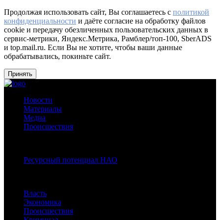
Продолжая использовать сайт, Вы соглашаетесь с
политикой
конфиденциальности
и даёте согласие на обработку файлов
cookie и передачу обезличенных пользовательских данных в
сервис-метрики, Яндекс.Метрика, Рамблер/топ-100, SberADS
и top.mail.ru. Если Вы не хотите, чтобы ваши данные
обрабатывались, покиньте сайт.
Принять
Новости
Материалы
Медиа
Происшествия
Спецпроекты:
Ресурсный потенциал НАО
Рубрики
Власть
Экономика
Происшествия
Криминал