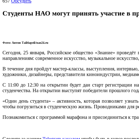
657
Обсудить
Студенты НАО могут принять участие в п
Фото: Антон Тайбарей/nao24.ru
Сегодня, 25 января, Российское общество «Знание» проведёт
направлениям: современное искусство, музыкальное искусство
В течение дня пройдут мастер-классы, выступления, интервью
художники, дизайнеры, представители киноиндустрии, медиа
С 11:00 до 12:30 на открытии будет дан старт регистрации н
студенчества. На открытии выступят победители прошлого год
«Один день студента» – активность, которая позволяет узнат
чтобы погрузиться в студенческую жизнь. Проводниками для ре
Познакомиться с программой марафона и присоединиться к тр
Следите за нашим
Telegram-каналом
чтобы быть в курсе послед