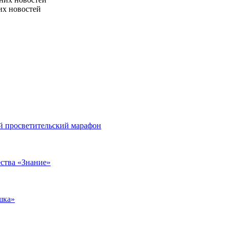
их новостей
ой просветительский марафон
ства «Знание»
шка»