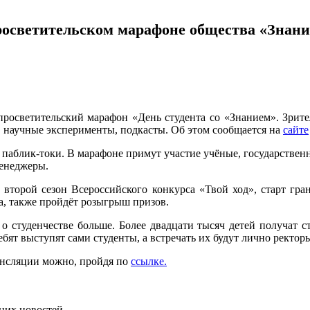
росветительском марафоне общества «Знани
 просветительский марафон «День студента со «Знанием». Зрите
, научные эксперименты, подкасты. Об этом сообщается на
сайте
, паблик-токи. В марафоне примут участие учёные, государствен
менеджеры.
а второй сезон Всероссийского конкурса «Твой ход», старт гра
а, также пройдёт розыгрыш призов.
ь о студенчестве больше. Более двадцати тысяч детей получат с
бят выступят сами студенты, а встречать их будут лично ректор
ансляции можно, пройдя по
ссылке.
них новостей