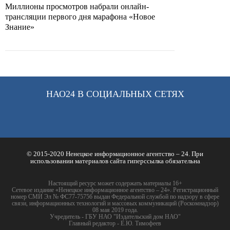
Миллионы просмотров набрали онлайн-
трансляции первого дня марафона «Новое
Знание»
НАО24 В СОЦИАЛЬНЫХ СЕТЯХ
© 2015-2020 Ненецкое информационное агентство – 24. При
использовании материалов сайта гиперссылка обязательна
Настоящий ресурс может содержать материалы 16+
Сетевое издание «Ненецкое информационное агентство – 24». Регистрационный
номер СМИ Эл № ФС77-75756 выдан Федеральной службой по надзору в сфере
связи, информационных технологий и массовых коммуникаций (Роскомнадзор)
08 мая 2019 года.
Учредитель - ГБУ НАО "Издательский дом НАО"
Главный редактор - Е.Ю. Тимофеев