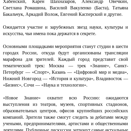
Хабенский, Карен Шахназаров, Александр Овечкин,
Светлана Ромашина, Василий Вакуленко (Баста), Татьяна
Бакальчук, Аркадий Волож, Евгений Касперский и другие.
Ожидается участие и зарубежных звезд науки, культуры и
искусства, чьи имена пока держатся в секрете.
Основными площадками мероприятия станут студии в шести
городах России, откуда будут организованы трансляции
марафона для зрителей. Каждый город представит свой
тематический трек: Москва — трек «Знание», Санкт-
Петербург — «Спорт», Казань — «Цифровой мир и медиа»,
Нижний Новгород — «История и культура», Владивосток —
«Бизнес», Сочи — «Наука и технологии».
«Новое Знание» охватит всю Россию: ожидаются
выступления из театров, музеев, спортивных стадионов,
образовательных центров, офисов крупнейших российских
компаний. Зрители также смогут следить за дебатами между
учеными, предпринимателями, артистами и общественными
деятелями. Публичные дискуссии затронут самые актуальные