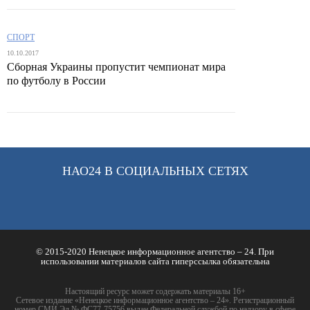
СПОРТ
10.10.2017
Сборная Украины пропустит чемпионат мира
по футболу в России
НАО24 В СОЦИАЛЬНЫХ СЕТЯХ
© 2015-2020 Ненецкое информационное агентство – 24. При
использовании материалов сайта гиперссылка обязательна
Настоящий ресурс может содержать материалы 16+
Сетевое издание «Ненецкое информационное агентство – 24». Регистрационный
номер СМИ Эл № ФС77-75756 выдан Федеральной службой по надзору в сфере