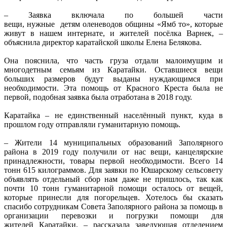
– Заявка включала по большей части
вещи, нужные детям оленеводов общины «Ямб то», которые
живут в нашем интернате, и жителей посёлка Варнек, –
объяснила директор каратайской школы Елена Белякова.
Она пояснила, что часть груза отдали малоимущим и
многодетным семьям из Каратайки. Оставшиеся вещи
больших размеров будут выданы нуждающимся при
необходимости. Эта помощь от Красного Креста была не
первой, подобная заявка была отработана в 2018 году.
Каратайка – не единственный населённый пункт, куда в
прошлом году отправляли гуманитарную помощь.
– Жители 14 муниципальных образований Заполярного
района в 2019 году получили от нас вещи, канцелярские
принадлежности, товары первой необходимости. Всего 14
тонн 615 килограммов. Для заявки по Юшарскому сельсовету
объявлять отдельный сбор нам даже не пришлось, так как
почти 10 тонн гуманитарной помощи осталось от вещей,
которые принесли для погорельцев. Хотелось бы сказать
спасибо сотрудникам Совета Заполярного района за помощь в
организации перевозки и погрузки помощи для
жителей Каратайки, – рассказала заведующая отделением