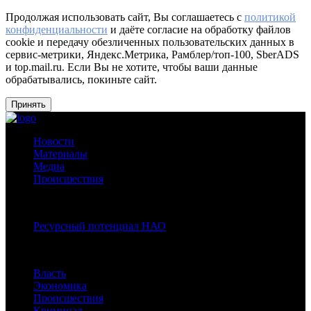
Продолжая использовать сайт, Вы соглашаетесь с
политикой
конфиденциальности
и даёте согласие на обработку файлов
cookie и передачу обезличенных пользовательских данных в
сервис-метрики, Яндекс.Метрика, Рамблер/топ-100, SberADS
и top.mail.ru. Если Вы не хотите, чтобы ваши данные
обрабатывались, покиньте сайт.
Принять
Новости
Материалы
Медиа
Происшествия
Спецпроекты:
Ресурсный потенциал НАО
Рубрики
Власть
Экономика
Происшествия
Криминал