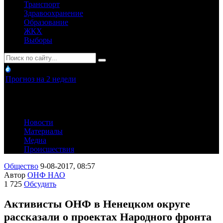
Транспорт
Здравоохранение
Образование
ЖКХ
Выборы
Прогноз на 2 недели
Новости
Материалы
Медиа
Происшествия
Общество
9-08-2017, 08:57
Автор
ОНФ НАО
1 725
Обсудить
Активисты ОНФ в Ненецком округе
рассказали о проектах Народного фронта