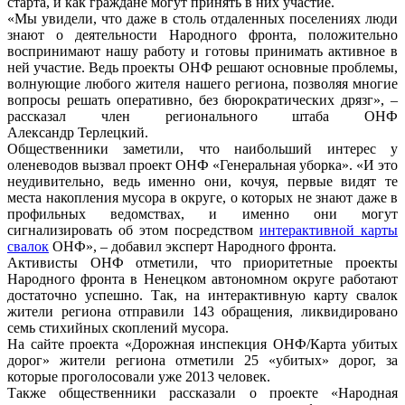
старта, и как граждане могут принять в них участие.
«Мы увидели, что даже в столь отдаленных поселениях люди
знают о деятельности Народного фронта, положительно
воспринимают нашу работу и готовы принимать активное в
ней участие. Ведь проекты ОНФ решают основные проблемы,
волнующие любого жителя нашего региона, позволяя многие
вопросы решать оперативно, без бюрократических дрязг», –
рассказал член регионального штаба ОНФ
Александр Терлецкий.
Общественники заметили, что наибольший интерес у
оленеводов вызвал проект ОНФ «Генеральная уборка». «И это
неудивительно, ведь именно они, кочуя, первые видят те
места накопления мусора в округе, о которых не знают даже в
профильных ведомствах, и именно они могут
сигнализировать об этом посредством
интерактивной карты
свалок
ОНФ», – добавил эксперт Народного фронта.
Активисты ОНФ отметили, что приоритетные проекты
Народного фронта в Ненецком автономном округе работают
достаточно успешно. Так, на интерактивную карту свалок
жители региона отправили 143 обращения, ликвидировано
семь стихийных скоплений мусора.
На сайте проекта «Дорожная инспекция ОНФ/Карта убитых
дорог» жители региона отметили 25 «убитых» дорог, за
которые проголосовали уже 2013 человек.
Также общественники рассказали о проекте «Народная