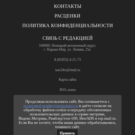
КОНТАКТЫ
РАСЦЕНКИ
ПОЛИТИКА КОНФИДЕНЦИАЛЬНОСТИ
СВЯЗЬ С РЕДАКЦИЕЙ
166000, Ненецкий автономный округ,
г. Нарьян-Мар, ул. Ленина, 25а.
8 (81853) 4-21-73
nao24ru@mail.ru
Карта сайта
RSS-лента
ПО ВОПРОСАМ РЕКЛАМЫ
Продолжая использовать сайт, Вы соглашаетесь с
политикой конфиденциальности
и даёте согласие на
8 (81853) 4-63-61
обработку файлов cookie и передачу обезличенных
пользовательских данных в сервис-метрики,
nao24ru@mail.ru
Яндекс.Метрика, Рамблер/топ-100, SberADS и top.mail.ru.
info@nao24.ru
Если Вы не хотите, чтобы ваши данные обрабатывались,
покиньте сайт.
Принять