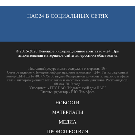
НАО24 В СОЦИАЛЬНЫХ СЕТЯХ
© 2015-2020 Ненецкое информационное агентство – 24. При
использовании материалов сайта гиперссылка обязательна
Настоящий ресурс может содержать материалы 16+
Сетевое издание «Ненецкое информационное агентство – 24». Регистрационный
номер СМИ Эл № ФС77-75756 выдан Федеральной службой по надзору в сфере
связи, информационных технологий и массовых коммуникаций (Роскомнадзор)
08 мая 2019 года.
Учредитель - ГБУ НАО "Издательский дом НАО"
Главный редактор - Е.Ю. Тимофеев
НОВОСТИ
МАТЕРИАЛЫ
МЕДИА
ПРОИСШЕСТВИЯ