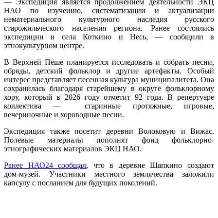
— Экспедиция является продолжением деятельности ЭКЦ
НАО по изучению, систематизации и актуализации
нематериального культурного наследия русского
старожильческого населения региона. Ранее состоялись
экспедиции в села Коткино и Несь, — сообщили в
этнокультурном центре.
В Верхней Пёше планируется исследовать и собрать песни,
обряды, детский фольклор и другие артефакты. Особый
интерес представляет песенная культура муниципалитета. Она
сохранилась благодаря старейшему в округе фольклорному
хору, который в 2026 году отметит 92 года. В репертуаре
коллектива — старинные протяжные, игровые,
вечериночные и хороводные песни.
Экспедиция также посетит деревни Волоковую и Вижас.
Полевые материалы пополнят фонд фольклорно-
этнографических материалов ЭКЦ НАО.
Ранее НАО24 сообщал
, что в деревне Шапкино создают
дом‑музей. Участники местного землячества заложили
капсулу с посланием для будущих поколений.