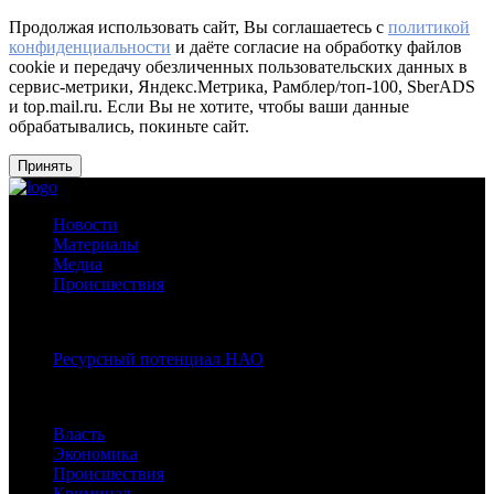
Продолжая использовать сайт, Вы соглашаетесь с
политикой
конфиденциальности
и даёте согласие на обработку файлов
cookie и передачу обезличенных пользовательских данных в
сервис-метрики, Яндекс.Метрика, Рамблер/топ-100, SberADS
и top.mail.ru. Если Вы не хотите, чтобы ваши данные
обрабатывались, покиньте сайт.
Принять
Новости
Материалы
Медиа
Происшествия
Спецпроекты:
Ресурсный потенциал НАО
Рубрики
Власть
Экономика
Происшествия
Криминал