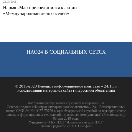
22.05.2018
Нарьян-Мар присоединился к акции
«Международный день соседей»
НАО24 В СОЦИАЛЬНЫХ СЕТЯХ
© 2015-2020 Ненецкое информационное агентство – 24. При
использовании материалов сайта гиперссылка обязательна
Настоящий ресурс может содержать материалы 16+
Сетевое издание «Ненецкое информационное агентство – 24». Регистрационный
номер СМИ Эл № ФС77-75756 выдан Федеральной службой по надзору в сфере
связи, информационных технологий и массовых коммуникаций (Роскомнадзор)
08 мая 2019 года.
Учредитель - ГБУ НАО "Издательский дом НАО"
Главный редактор - Е.Ю. Тимофеев