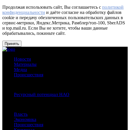
Продолжая использовать сайт, Вы соглашаетесь с
политикой
конфиденциальности
и даёте согласие на обработку файлов
cookie и передачу обезличенных пользовательских данных в
сервис-метрики, Яндекс.Метрика, Рамблер/топ-100, SberADS
и top.mail.ru. Если Вы не хотите, чтобы ваши данные
обрабатывались, покиньте сайт.
Принять
Новости
Материалы
Медиа
Происшествия
Спецпроекты:
Ресурсный потенциал НАО
Рубрики
Власть
Экономика
Происшествия
Криминал