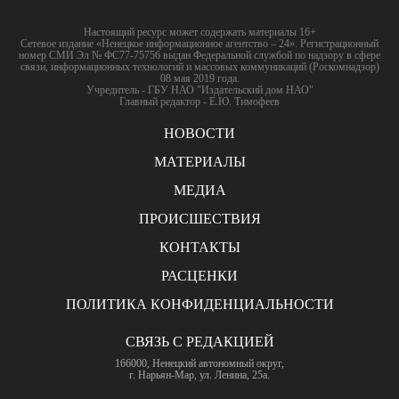
Настоящий ресурс может содержать материалы 16+
Сетевое издание «Ненецкое информационное агентство – 24». Регистрационный
номер СМИ Эл № ФС77-75756 выдан Федеральной службой по надзору в сфере
связи, информационных технологий и массовых коммуникаций (Роскомнадзор)
08 мая 2019 года.
Учредитель - ГБУ НАО "Издательский дом НАО"
Главный редактор - Е.Ю. Тимофеев
НОВОСТИ
МАТЕРИАЛЫ
МЕДИА
ПРОИСШЕСТВИЯ
КОНТАКТЫ
РАСЦЕНКИ
ПОЛИТИКА КОНФИДЕНЦИАЛЬНОСТИ
СВЯЗЬ С РЕДАКЦИЕЙ
166000, Ненецкий автономный округ,
г. Нарьян-Мар, ул. Ленина, 25а.