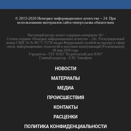
© 2015-2020 Ненецкое информационное агентство – 24. При
использовании материалов сайта гиперссылка обязательна
Настоящий ресурс может содержать материалы 16+
Сетевое издание «Ненецкое информационное агентство – 24». Регистрационный
номер СМИ Эл № ФС77-75756 выдан Федеральной службой по надзору в сфере
связи, информационных технологий и массовых коммуникаций (Роскомнадзор)
08 мая 2019 года.
Учредитель - ГБУ НАО "Издательский дом НАО"
Главный редактор - Е.Ю. Тимофеев
НОВОСТИ
МАТЕРИАЛЫ
МЕДИА
ПРОИСШЕСТВИЯ
КОНТАКТЫ
РАСЦЕНКИ
ПОЛИТИКА КОНФИДЕНЦИАЛЬНОСТИ