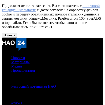
Продолжая использовать сайт, Вы соглашаетесь с
политикой
конфиденциальности
и даёте согласие на обработку файлов
cookie и передачу обезличенных пользовательских данных в
сервис-метрики, Яндекс.Метрика, Рамблер/топ-100, SberADS
и top.mail.ru. Если Вы не хотите, чтобы ваши данные
обрабатывались, покиньте сайт.
Принять
Новости
Материалы
Медиа
Происшествия
Спецпроекты:
Ресурсный потенциал НАО
Рубрики
Власть