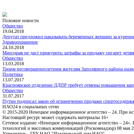
Похожие новости
Общество
19.04.2018
Депутат предложил наказывать беременных женщин за курение
Здравоохранение
24.10.2018
Минздрав не даст прикурить: штрафы за продажу сигарет детя
Общество
13.03.2018
Троим несовершеннолетним жителям Заполярного района назн
Политика
13.07.2017
Красноярское отделение ЛДПР требует отмены повышения зарп
Общество
31.07.2017
Путин подписал закон об ограничении продажи спиртосодерж
НАО24 в социальных сетях
© 2015-2020 Ненецкое информационное агентство – 24. При ис
Настоящий ресурс может содержать материалы 16+
Сетевое издание «Ненецкое информационное агентство – 24»
технологий и массовых коммуникаций (Роскомнадзор) 08 мая 2
Учредитель - ГБУ НАО "Издательский дом НАО"