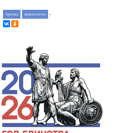
,
Арктика
правительство