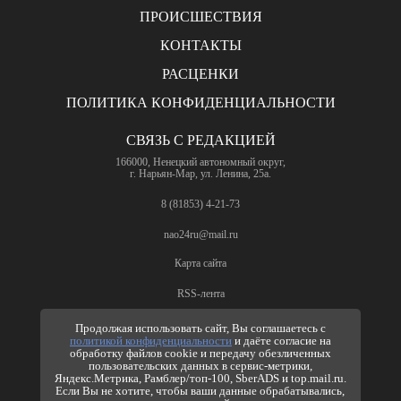
ПРОИСШЕСТВИЯ
КОНТАКТЫ
РАСЦЕНКИ
ПОЛИТИКА КОНФИДЕНЦИАЛЬНОСТИ
СВЯЗЬ С РЕДАКЦИЕЙ
166000, Ненецкий автономный округ,
г. Нарьян-Мар, ул. Ленина, 25а.
8 (81853) 4-21-73
nao24ru@mail.ru
Карта сайта
RSS-лента
ПО ВОПРОСАМ РЕКЛАМЫ
Продолжая использовать сайт, Вы соглашаетесь с
политикой конфиденциальности
и даёте согласие на
8 (81853) 4-63-61
обработку файлов cookie и передачу обезличенных
пользовательских данных в сервис-метрики,
nao24ru@mail.ru
Яндекс.Метрика, Рамблер/топ-100, SberADS и top.mail.ru.
info@nao24.ru
Если Вы не хотите, чтобы ваши данные обрабатывались,