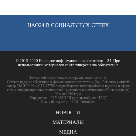
НАО24 В СОЦИАЛЬНЫХ СЕТЯХ
© 2015-2020 Ненецкое информационное агентство – 24. При
использовании материалов сайта гиперссылка обязательна
Настоящий ресурс может содержать материалы 16+
Сетевое издание «Ненецкое информационное агентство – 24». Регистрационный
номер СМИ Эл № ФС77-75756 выдан Федеральной службой по надзору в сфере
связи, информационных технологий и массовых коммуникаций (Роскомнадзор)
08 мая 2019 года.
Учредитель - ГБУ НАО "Издательский дом НАО"
Главный редактор - Е.Ю. Тимофеев
НОВОСТИ
МАТЕРИАЛЫ
МЕДИА