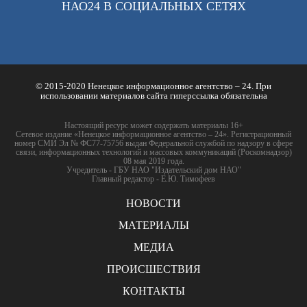
НАО24 В СОЦИАЛЬНЫХ СЕТЯХ
© 2015-2020 Ненецкое информационное агентство – 24. При
использовании материалов сайта гиперссылка обязательна
Настоящий ресурс может содержать материалы 16+
Сетевое издание «Ненецкое информационное агентство – 24». Регистрационный
номер СМИ Эл № ФС77-75756 выдан Федеральной службой по надзору в сфере
связи, информационных технологий и массовых коммуникаций (Роскомнадзор)
08 мая 2019 года.
Учредитель - ГБУ НАО "Издательский дом НАО"
Главный редактор - Е.Ю. Тимофеев
НОВОСТИ
МАТЕРИАЛЫ
МЕДИА
ПРОИСШЕСТВИЯ
КОНТАКТЫ