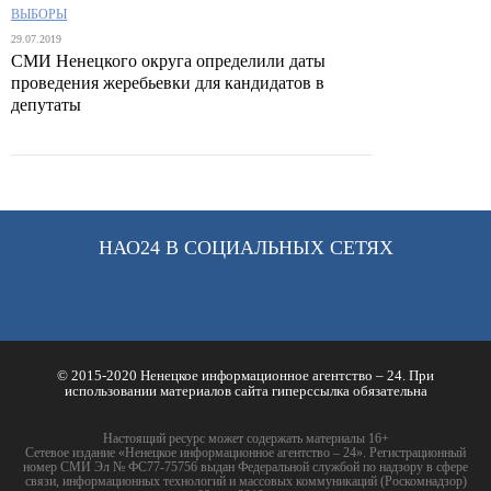
ВЫБОРЫ
29.07.2019
СМИ Ненецкого округа определили даты
проведения жеребьевки для кандидатов в
депутаты
НАО24 В СОЦИАЛЬНЫХ СЕТЯХ
© 2015-2020 Ненецкое информационное агентство – 24. При
использовании материалов сайта гиперссылка обязательна
Настоящий ресурс может содержать материалы 16+
Сетевое издание «Ненецкое информационное агентство – 24». Регистрационный
номер СМИ Эл № ФС77-75756 выдан Федеральной службой по надзору в сфере
связи, информационных технологий и массовых коммуникаций (Роскомнадзор)