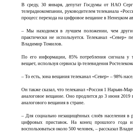
В среду, 30 января, депутат Госдумы от
НАО
Серг
телерадиокомпании, руководителем телеканала «Ро
процесс
перехода на цифровое вещание в Ненецком а
– Мы находимся в лучшем положении, чем другие
практически не используется. Телеканал «Север» 
Владимир Томилов.
По его информации, 85% потребления сигнала у т
вещает,
используя
сервисы ip-телевидения Ростелеком
– То есть, зона вещания телеканал «Север» – 98% на
Он
также сказал, что телеканал «Россия 1 Нарьян-Мар
аналоговое вещание.
Оно
продлится до 3 июня 2019 
аналогового вещания в стране.
– Для социально незащищённых слоёв населения в 
цифровых приставок. На конец прошлого года их
воспользоваться около 500 человек, – рассказал Вла