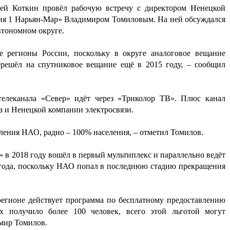
ей Коткин провёл рабочую встречу с директором Ненецкой
ссия 1 Нарьян-Мар» Владимиром Томиловым.
На ней обсуждался
втономном округе
.
 регионы России, поскольку в округе аналоговое вещание
перешёл на спутниковое вещание ещё в 2015 году, – сообщил
елеканала «Север» идёт через «Триколор ТВ». Плюс канал
а и Ненецкой компании электросвязи.
селения НАО, радио – 100% населения, – отметил
Томилов
.
» в 2018 году вошёл в первый мультиплекс и параллельно ведёт
года, поскольку НАО
попал
в последнюю стадию прекращения
регионе действует программа по бесплатному предоставлению
 получило более 100 человек, всего этой льготой могут
димир Томилов.