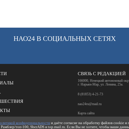
НАО24 В СОЦИАЛЬНЫХ СЕТЯХ
СТИ
СВЯЗЬ С РЕДАКЦИЕЙ
166000, Ненецкий автономный окр
РИАЛЫ
г. Нарьян-Мар, ул. Ленина, 25а.
А
8 (81853) 4-21-73
СШЕСТВИЯ
nao24ru@mail.ru
АКТЫ
Карта сайта
НКИ
олитикой конфиденциальности
и даёте согласие на обработку файлов cookie и
RSS-лента
Рамблер/топ-100, SberADS и top.mail.ru. Если Вы не хотите, чтобы ваши данн
ИКА КОНФИДЕНЦИАЛЬНОСТИ