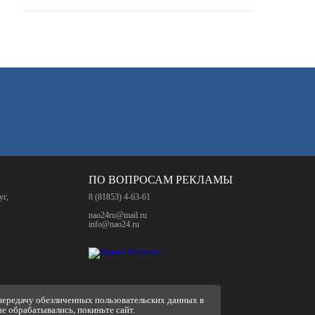
ПО ВОПРОСАМ РЕКЛАМЫ
уг,
8 (81853) 4-63-61
nao24ru@mail.ru
info@nao24.ru
 передачу обезличенных пользовательских данных в
ые обрабатывались, покиньте сайт.