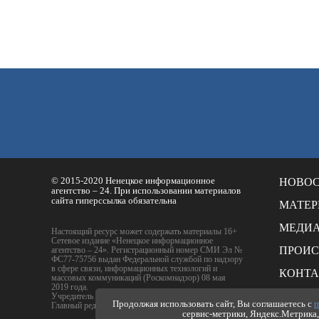
© 2015-2020 Ненецкое информационное
НОВО
агентство – 24. При использовании материалов
сайта гиперссылка обязательна
МАТЕ
МЕДИ
Настоящий ресурс может содержать материалы 16+
Сетевое издание «Ненецкое информационное
ПРОИ
агентство – 24». Регистрационный номер СМИ Эл №
ФС77-75756 выдан Федеральной службой по надзору
в сфере связи, информационных технологий и
КОНТ
массовых коммуникаций (Роскомнадзор) 08 мая
2019 года.
РАСЦЕ
Учредитель - ГБУ НАО "Издательский дом НАО"
Продолжая использовать сайт, Вы соглашаетесь с
п
Главный редактор - Е.Ю. Тимофеев
сервис-метрики, Яндекс.Метрика, 
ПОЛИТ