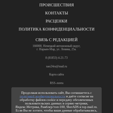
ПРОИСШЕСТВИЯ
КОНТАКТЫ
РАСЦЕНКИ
ПОЛИТИКА КОНФИДЕНЦИАЛЬНОСТИ
СВЯЗЬ С РЕДАКЦИЕЙ
166000, Ненецкий автономный округ,
г. Нарьян-Мар, ул. Ленина, 25а.
8 (81853) 4-21-73
nao24ru@mail.ru
Карта сайта
RSS-лента
ПО ВОПРОСАМ РЕКЛАМЫ
Продолжая использовать сайт, Вы соглашаетесь с
политикой конфиденциальности
и даёте согласие на
8 (81853) 4-63-61
обработку файлов cookie и передачу обезличенных
пользовательских данных в сервис-метрики,
nao24ru@mail.ru
Яндекс.Метрика, Рамблер/топ-100, SberADS и top.mail.ru.
info@nao24.ru
Если Вы не хотите, чтобы ваши данные обрабатывались,