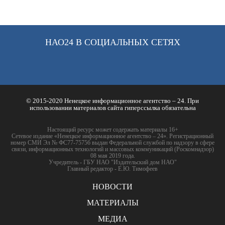
НАО24 В СОЦИАЛЬНЫХ СЕТЯХ
© 2015-2020 Ненецкое информационное агентство – 24. При
использовании материалов сайта гиперссылка обязательна
Настоящий ресурс может содержать материалы 16+
Сетевое издание «Ненецкое информационное агентство – 24». Регистрационный
номер СМИ Эл № ФС77-75756 выдан Федеральной службой по надзору в сфере
связи, информационных технологий и массовых коммуникаций (Роскомнадзор)
08 мая 2019 года.
Учредитель - ГБУ НАО "Издательский дом НАО"
Главный редактор - Е.Ю. Тимофеев
НОВОСТИ
МАТЕРИАЛЫ
МЕДИА