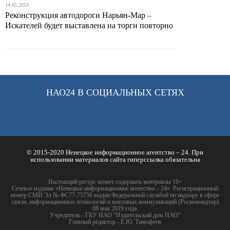
14.05.2019
Реконструкция автодороги Нарьян-Мар –
Искателей будет выставлена на торги повторно
НАО24 В СОЦИАЛЬНЫХ СЕТЯХ
© 2015-2020 Ненецкое информационное агентство – 24. При
использовании материалов сайта гиперссылка обязательна
Настоящий ресурс может содержать материалы 16+
Сетевое издание «Ненецкое информационное агентство – 24». Регистрационный
номер СМИ Эл № ФС77-75756 выдан Федеральной службой по надзору в сфере
связи, информационных технологий и массовых коммуникаций (Роскомнадзор)
08 мая 2019 года.
Учредитель - ГБУ НАО "Издательский дом НАО"
Главный редактор - Е.Ю. Тимофеев