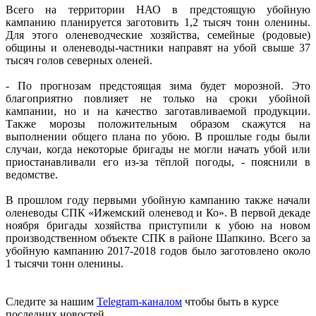
Всего на территории НАО в предстоящую убойную
кампанию планируется заготовить 1,2 тысяч тонн оленины.
Для этого оленеводческие хозяйства, семейные (родовые)
общины и оленеводы-частники направят на убой свыше 37
тысяч голов северных оленей.
- По прогнозам предстоящая зима будет морозной. Это
благоприятно повлияет не только на сроки убойной
кампании, но и на качество заготавливаемой продукции.
Также морозы положительным образом скажутся на
выполнении общего плана по убою. В прошлые годы были
случаи, когда некоторые бригады не могли начать убой или
приостанавливали его из-за тёплой погоды, - пояснили в
ведомстве.
В прошлом году первыми убойную кампанию также начали
оленеводы СПК «Ижемский оленевод и Ко». В первой декаде
ноября бригады хозяйства приступили к убою на новом
производственном объекте СПК в районе Шапкино. Всего за
убойную кампанию 2017-2018 годов было заготовлено около
1 тысячи тонн оленины.
Следите за нашим
Telegram-каналом
чтобы быть в курсе
последних новостей