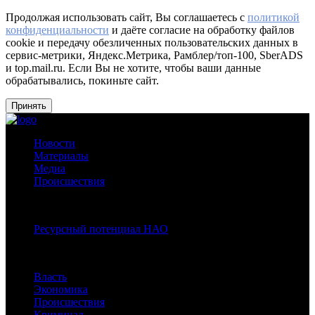
Продолжая использовать сайт, Вы соглашаетесь с
политикой
конфиденциальности
и даёте согласие на обработку файлов
cookie и передачу обезличенных пользовательских данных в
сервис-метрики, Яндекс.Метрика, Рамблер/топ-100, SberADS
и top.mail.ru. Если Вы не хотите, чтобы ваши данные
обрабатывались, покиньте сайт.
Принять
Новости
Материалы
Медиа
Происшествия
Спецпроекты:
Ресурсный потенциал НАО
Рубрики
Власть
Экономика
Происшествия
Криминал