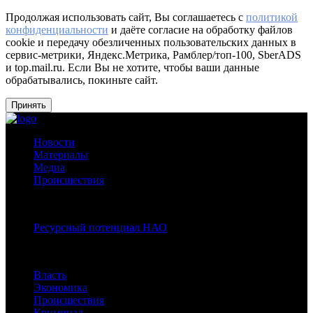
Продолжая использовать сайт, Вы соглашаетесь с
политикой
конфиденциальности
и даёте согласие на обработку файлов
cookie и передачу обезличенных пользовательских данных в
сервис-метрики, Яндекс.Метрика, Рамблер/топ-100, SberADS
и top.mail.ru. Если Вы не хотите, чтобы ваши данные
обрабатывались, покиньте сайт.
Принять
Новости
Материалы
Медиа
Происшествия
Спецпроекты:
Ресурсный потенциал НАО
Рубрики
Власть
Экономика
Происшествия
Криминал