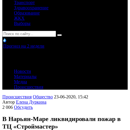
Транспорт
Здравоохранение
Образование
ЖКХ
Выборы
Прогноз на 2 недели
Новости
Материалы
Медиа
Происшествия
Происшествия
Общество
23-06-2020, 15:42
Автор
Елена Дуркина
2 006
Обсудить
В Нарьян-Маре ликвидировали пожар в
ТЦ «Строймастер»