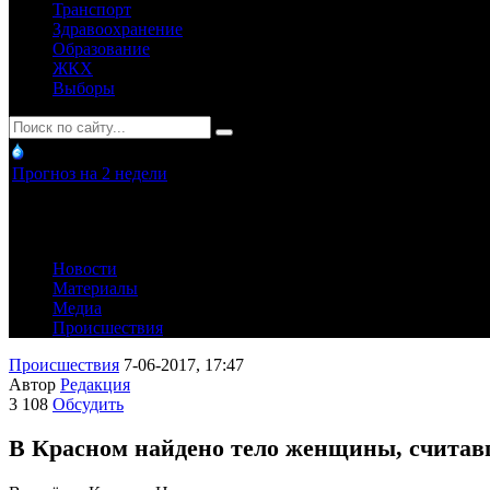
Транспорт
Здравоохранение
Образование
ЖКХ
Выборы
Прогноз на 2 недели
Новости
Материалы
Медиа
Происшествия
Происшествия
7-06-2017, 17:47
Автор
Редакция
3 108
Обсудить
В Красном найдено тело женщины, считавш