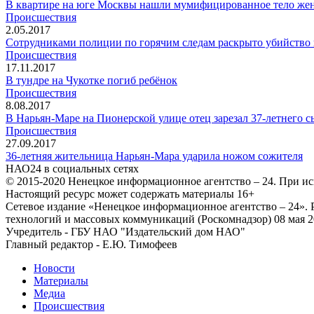
В квартире на юге Москвы нашли мумифицированное тело ж
Происшествия
2.05.2017
Сотрудниками полиции по горячим следам раскрыто убийство 
Происшествия
17.11.2017
В тундре на Чукотке погиб ребёнок
Происшествия
8.08.2017
В Нарьян-Маре на Пионерской улице отец зарезал 37-летнего с
Происшествия
27.09.2017
36-летняя жительница Нарьян-Мара ударила ножом сожителя
НАО24 в социальных сетях
© 2015-2020 Ненецкое информационное агентство – 24. При ис
Настоящий ресурс может содержать материалы 16+
Сетевое издание «Ненецкое информационное агентство – 24»
технологий и массовых коммуникаций (Роскомнадзор) 08 мая 2
Учредитель - ГБУ НАО "Издательский дом НАО"
Главный редактор - Е.Ю. Тимофеев
Новости
Материалы
Медиа
Происшествия