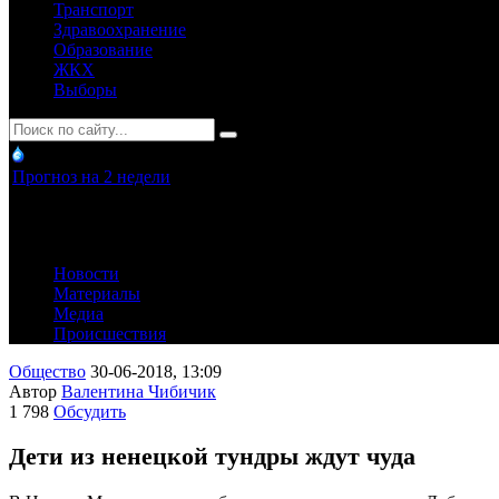
Транспорт
Здравоохранение
Образование
ЖКХ
Выборы
Прогноз на 2 недели
Новости
Материалы
Медиа
Происшествия
Общество
30-06-2018, 13:09
Автор
Валентина Чибичик
1 798
Обсудить
Дети из ненецкой тундры ждут чуда