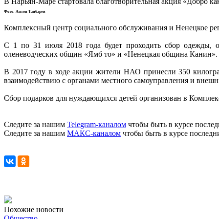
В Нарьян-Маре стартовала благотворительная акция «Добро как
Фото: Антон Тайбарей
Комплексный центр социального обслуживания и Ненецкое рег
С 1 по 31 июля 2018 года будет проходить сбор одежды, о
оленеводческих общин «Ямб то» и «Ненецкая община Канин».
В 2017 году в ходе акции жители НАО принесли 350 килогра
взаимодействию с органами местного самоуправления и внеш
Сбор подарков для нуждающихся детей организован в Комплексн
Следите за нашим
Telegram-каналом
чтобы быть в курсе послед
Следите за нашим
МАКС-каналом
чтобы быть в курсе последн
Похожие новости
Общество