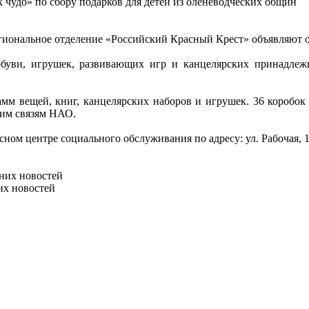
 чудо» по сбору подарков для детей из оленеводческих общин
иональное отделение «Российский Красный Крест» объявляют о 
буви, игрушек, развивающих игр и канцелярских принадлежн
мм вещей, книг, канцелярских наборов и игрушек. 36 коробок
ним связям НАО.
ом центре социального обслуживания по адресу: ул. Рабочая, 17
них новостей
их новостей