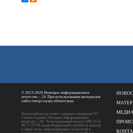
© 2015-2020 Ненецкое информационное
НОВО
агентство – 24. При использовании материалов
сайта гиперссылка обязательна
МАТЕ
МЕДИ
Настоящий ресурс может содержать материалы 16+
Сетевое издание «Ненецкое информационное
ПРОИ
агентство – 24». Регистрационный номер СМИ Эл №
ФС77-75756 выдан Федеральной службой по надзору
в сфере связи, информационных технологий и
КОНТ
массовых коммуникаций (Роскомнадзор) 08 мая