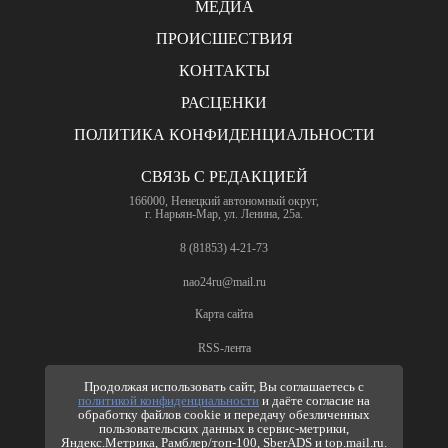
МЕДИА
ПРОИСШЕСТВИЯ
КОНТАКТЫ
РАСЦЕНКИ
ПОЛИТИКА КОНФИДЕНЦИАЛЬНОСТИ
СВЯЗЬ С РЕДАКЦИЕЙ
166000, Ненецкий автономный округ,
г. Нарьян-Мар, ул. Ленина, 25а.
8 (81853) 4-21-73
nao24ru@mail.ru
Карта сайта
RSS-лента
ПО ВОПРОСАМ РЕКЛАМЫ
Продолжая использовать сайт, Вы соглашаетесь с
политикой конфиденциальности
и даёте согласие на
8 (81853) 4-63-61
обработку файлов cookie и передачу обезличенных
пользовательских данных в сервис-метрики,
nao24ru@mail.ru
Яндекс.Метрика, Рамблер/топ-100, SberADS и top.mail.ru.
info@nao24.ru