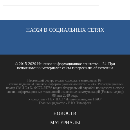
НАО24 В СОЦИАЛЬНЫХ СЕТЯХ
© 2015-2020 Ненецкое информационное агентство – 24. При
использовании материалов сайта гиперссылка обязательна
Настоящий ресурс может содержать материалы 16+
Сетевое издание «Ненецкое информационное агентство – 24». Регистрационный
номер СМИ Эл № ФС77-75756 выдан Федеральной службой по надзору в сфере
связи, информационных технологий и массовых коммуникаций (Роскомнадзор)
08 мая 2019 года.
Учредитель - ГБУ НАО "Издательский дом НАО"
Главный редактор - Е.Ю. Тимофеев
НОВОСТИ
МАТЕРИАЛЫ